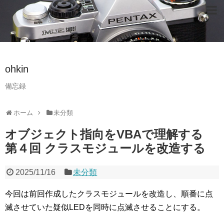
ohkin
備忘録
ホーム
未分類
オブジェクト指向をVBAで理解する
第４回 クラスモジュールを改造する
2025/11/16
未分類
今回は前回作成したクラスモジュールを改造し、順番に点
滅させていた疑似LEDを同時に点滅させることにする。