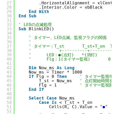
27
.HorizontalAlignment = xlCent
28
.Interior.Color = vbBlack    
29
End
With
30
End
Sub
31
32
' LEDの点滅処理
33
Sub
BlinkLED()
34
35
' タイマー、LED点滅、監視フラグの関係
36
'
37
' タイマー：T_st       T_st+T_on  T_
38
'           +----------+---------
39
'      LED：●(点灯)   *(消灯)
40
'      Flg：1(タイマー監視)       0
41
42
Dim
Now_ms 
As
Long
43
Now_ms = Timer * 1000
44
If
Flg = 0 
Then
' タイマー監視中
45
T_st = Now_ms   
' 点灯開始時間を
46
Flg = 1         
' タイマー監視開
47
End
If
48
49
Select
Case
Now_ms
50
Case
Is
< T_st + T_on
51
Cells(R, C).Value = 
"●"
52