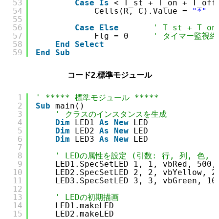
53
Case
Is
< T_st + T_on + T_off
54
Cells(R, C).Value = 
"*"
55
56
Case
Else
' T_st + T_on
57
Flg = 0     
' タイマー監視終
58
End
Select
59
End
Sub
コード2.標準モジュール
1
' ***** 標準モジュール *****
2
Sub
main()
3
' クラスのインスタンスを生成
4
Dim
LED1 
As
New
LED
5
Dim
LED2 
As
New
LED
6
Dim
LED3 
As
New
LED
7
8
' LEDの属性を設定 (引数: 行, 列, 色, 
9
LED1.SpecSetLED 1, 1, vbRed, 500,
10
LED2.SpecSetLED 2, 2, vbYellow, 2
11
LED3.SpecSetLED 3, 3, vbGreen, 10
12
13
' LEDの初期描画
14
LED1.makeLED
15
LED2.makeLED