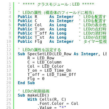
1
' ***** クラスモジュール：LED *****
2
3
' LEDの属性（構造体のフィールドに相当）
4
Public
R     
As
Integer
' LEDを配置
5
Public
C     
As
Integer
' LEDを配置
6
Public
Col   
As
Long
' LEDの表示色
7
Public
T_on  
As
Long
' LEDの点灯
8
Public
T_off 
As
Long
' LEDの消灯
9
Public
T_st  
As
Long
' LEDが点灯
10
Public
Flg   
As
Integer
' タイマー監視
11
12
' LEDの属性を設定する
13
Sub
SpecSetLED(LED_Row 
As
Integer
, LE
14
R = LED_Row
15
C = LED_Column
16
Col = LED_Color
17
T_on = LED_Time_On
18
T_off = LED_Time_Off
19
Flg = 0
20
End
Sub
21
22
' LEDの初期描画
23
Sub
makeLED()
24
With
Cells(R, C)
25
.Font.Color = Col            
26
.Value = 
"*"