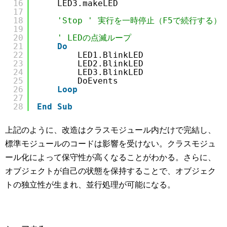
16
LED3.makeLED
17
18
'Stop ' 実行を一時停止（F5で続行する）
19
20
' LEDの点滅ループ
21
Do
22
LED1.BlinkLED
23
LED2.BlinkLED
24
LED3.BlinkLED
25
DoEvents
26
Loop
27
28
End
Sub
上記のように、改造はクラスモジュール内だけで完結し、
標準モジュールのコードは影響を受けない。クラスモジュ
ール化によって保守性が高くなることがわかる。さらに、
オブジェクトが自己の状態を保持することで、オブジェク
トの独立性が生まれ、並行処理が可能になる。