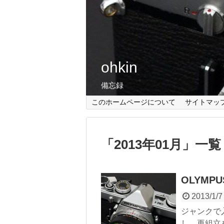
ohkin
備忘録
このホームページについて
サイトマッ
「
2013年01月
」
一覧
OLYMP
2013/1/7
ジャンクで
し、再組立