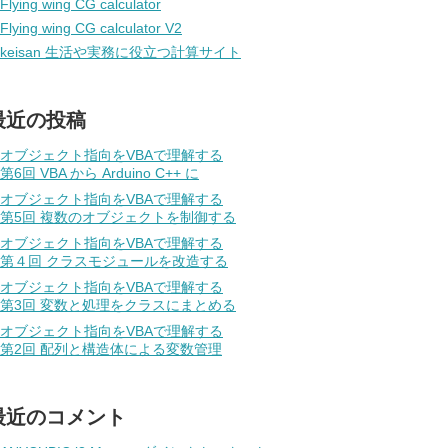
Flying wing CG calculator
Flying wing CG calculator V2
keisan 生活や実務に役立つ計算サイト
最近の投稿
オブジェクト指向をVBAで理解する
第6回 VBA から Arduino C++ に
オブジェクト指向をVBAで理解する
第5回 複数のオブジェクトを制御する
オブジェクト指向をVBAで理解する
第４回 クラスモジュールを改造する
オブジェクト指向をVBAで理解する
第3回 変数と処理をクラスにまとめる
オブジェクト指向をVBAで理解する
第2回 配列と構造体による変数管理
最近のコメント