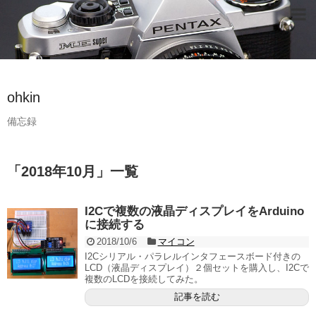
ohkin
備忘録
「
2018年10月
」
一覧
I2Cで複数の液晶ディスプレイをArduino
に接続する
2018/10/6
マイコン
I2Cシリアル・パラレルインタフェースボード付きの
LCD（液晶ディスプレイ）２個セットを購入し、I2Cで
複数のLCDを接続してみた。
記事を読む