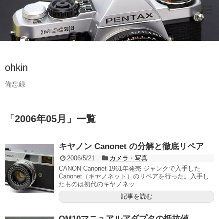
ohkin
備忘録
「
2006年05月
」
一覧
キヤノン Canonet の分解と徹底リペア
2006/5/21
カメラ・写真
CANON Canonet 1961年発売 ジャンクで入手した
Canonet（キヤノネット）のリペアを行った。入手し
たものは初代のキヤノネッ...
記事を読む
OM10マニュアルアダプタの抵抗値