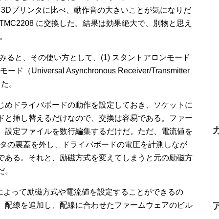
見る3Dプリンタに比べ、動作音の大きいことが気になりだ
MC2208 に交換した。結果は効果絶大
で、別物と思え
。
してみると、その使い方として、(1) スタントアロンモード
ード（Universal Asynchronous Receiver/Transmitter
った。
じめドライバボードの動作を設定しておき、ソケットに
ドと挿し替えるだけなので、交換は容易である。ファー
、設定ファイルを数行編集するだけだ。ただ、電流値を
ンタの裏蓋を外し、ドライバボードの電圧を計測しなが
である。それと、励磁方式を変えてしまうと元の励磁方
だ。
ドによって励磁方式や電流値を設定することができるの
、配線を追加し、配線に合わせたファームウェアのビル