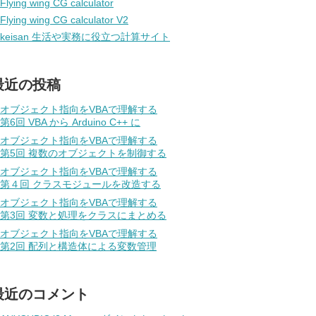
Flying wing CG calculator
Flying wing CG calculator V2
keisan 生活や実務に役立つ計算サイト
最近の投稿
オブジェクト指向をVBAで理解する
第6回 VBA から Arduino C++ に
オブジェクト指向をVBAで理解する
第5回 複数のオブジェクトを制御する
オブジェクト指向をVBAで理解する
第４回 クラスモジュールを改造する
オブジェクト指向をVBAで理解する
第3回 変数と処理をクラスにまとめる
オブジェクト指向をVBAで理解する
第2回 配列と構造体による変数管理
最近のコメント