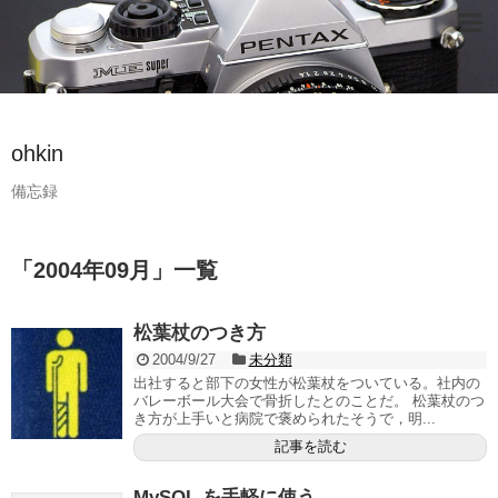
ohkin
備忘録
「
2004年09月
」
一覧
松葉杖のつき方
2004/9/27
未分類
出社すると部下の女性が松葉杖をついている。社内の
バレーボール大会で骨折したとのことだ。 松葉杖のつ
き方が上手いと病院で褒められたそうで，明...
記事を読む
MySQL を手軽に使う