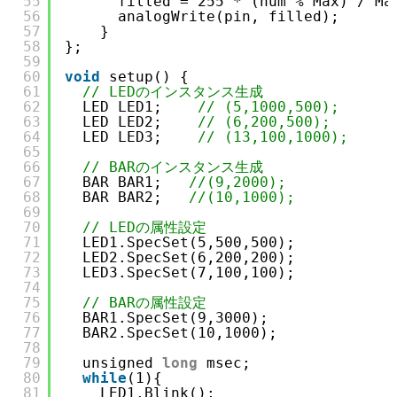
55
filled = 255 * (num % Max) / Ma
56
analogWrite(pin, filled);      
57
}
58
};
59
60
void
setup() {
61
// LEDのインスタンス生成
62
LED LED1;    
// (5,1000,500);
63
LED LED2;    
// (6,200,500);
64
LED LED3;    
// (13,100,1000);
65
66
// BARのインスタンス生成
67
BAR BAR1;   
//(9,2000);
68
BAR BAR2;   
//(10,1000);
69
70
// LEDの属性設定
71
LED1.SpecSet(5,500,500);
72
LED2.SpecSet(6,200,200);
73
LED3.SpecSet(7,100,100);
74
75
// BARの属性設定
76
BAR1.SpecSet(9,3000);
77
BAR2.SpecSet(10,1000);
78
79
unsigned 
long
msec;
80
while
(1){
81
LED1.Blink();