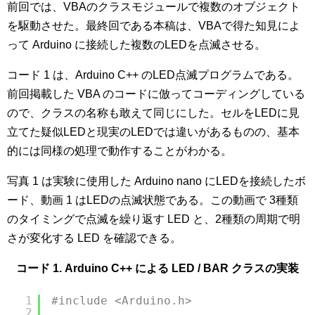
前回では、VBAのクラスモジュールで複数のオブジェクト
を駆動させた。最終回である本稿は、VBAで得た知見によ
って Arduino に接続した複数のLEDを点滅させる。
コード 1 は、Arduino C++ のLED点滅プログラムである。
前回掲載した VBA のコードに倣ってコーディングしている
ので、クラスの名称も敢えて同じにした。セルをLEDに見
立てた疑似LEDと現実のLEDでは違いがあるものの、基本
的には同様の処理で動作することがわかる。
写真 1 は実験に使用した Arduino nano にLEDを接続したボ
ード、動画 1 はLEDの点滅状態である。この動画で 3種類
のタイミングで点滅を繰り返す LED と、2種類の周期で明
さが変化する LED を確認できる。
コード 1. Arduino C++ による LED / BAR クラスの実装
1
#include <Arduino.h>
2