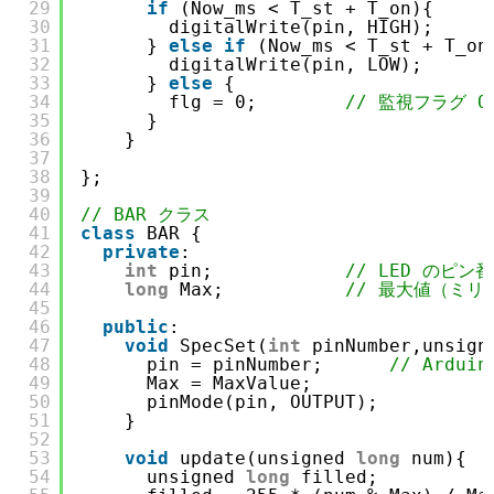
29
if
(Now_ms < T_st + T_on){
30
digitalWrite(pin, HIGH);
31
} 
else
if
(Now_ms < T_st + T_on
32
digitalWrite(pin, LOW);
33
} 
else
{
34
flg = 0;        
// 監視フラグ O
35
}
36
}
37
38
};
39
40
// BAR クラス
41
class
BAR {
42
private
:
43
int
pin;            
// LED のピン
44
long
Max;           
// 最大値（ミリ
45
46
public
:
47
void
SpecSet(
int
pinNumber,unsign
48
pin = pinNumber;      
// Ardui
49
Max = MaxValue;
50
pinMode(pin, OUTPUT);
51
}
52
53
void
update(unsigned 
long
num){
54
unsigned 
long
filled;