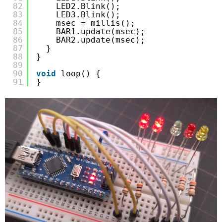
82
LED2.Blink();
83
LED3.Blink();
84
msec = millis();
85
BAR1.update(msec);
86
BAR2.update(msec);
87
}
88
}
89
90
void
loop() {
91
}