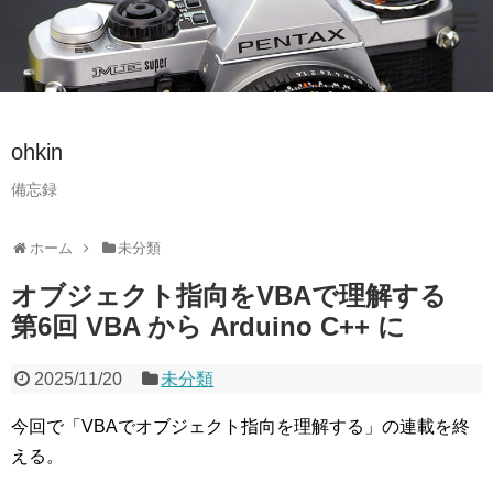
ohkin
備忘録
ホーム
未分類
オブジェクト指向をVBAで理解する
第6回 VBA から Arduino C++ に
2025/11/20
未分類
今回で「VBAでオブジェクト指向を理解する」の連載を終
える。