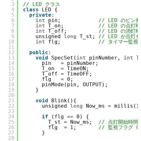
3
// LED クラス
4
class
LED {
5
private
:
6
int
pin;            
// LED のピン
7
int
T_on;           
// LED の点
8
int
T_off;          
// LED の消
9
unsigned 
long
T_st; 
// LED が点
10
int
flg;            
// タイマー監視
11
12
public
:
13
void
SpecSet(
int
pinNumber, 
int
T
14
pin   = pinNumber;
15
T_on  = TimeON;
16
T_off = TimeOFF;
17
flg   = 0;
18
pinMode(pin, OUTPUT);
19
} 
20
21
void
Blink(){
22
unsigned 
long
Now_ms = millis()
23
24
if
(flg == 0) {
25
T_st = Now_ms;  
// 点灯開始時間
26
flg  = 1;       
// 監視フラグ O
27
}
28