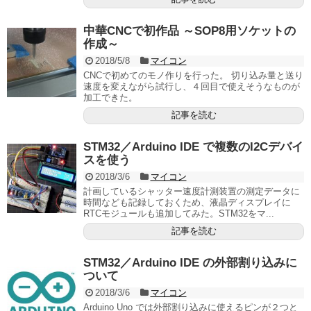
中華CNCで初作品 ～SOP8用ソケットの
作成～
2018/5/8
マイコン
CNCで初めてのモノ作りを行った。 切り込み量と送り
速度を変えながら試行し、４回目で使えそうなものが
加工できた。
記事を読む
STM32／Arduino IDE で複数のI2Cデバイ
スを使う
2018/3/6
マイコン
計画しているシャッター速度計測装置の測定データに
時間なども記録しておくため、液晶ディスプレイに
RTCモジュールも追加してみた。STM32をマ...
記事を読む
STM32／Arduino IDE の外部割り込みに
ついて
2018/3/6
マイコン
Arduino Uno では外部割り込みに使えるピンが２つと