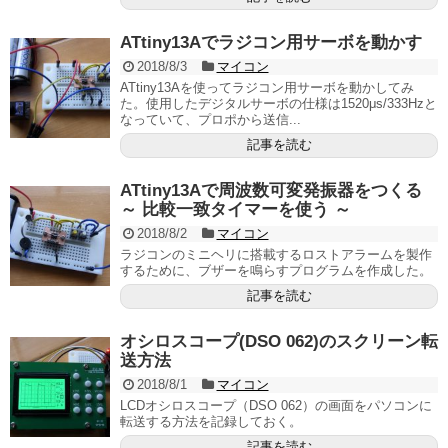
ATtiny13Aでラジコン用サーボを動かす
2018/8/3
マイコン
ATtiny13Aを使ってラジコン用サーボを動かしてみ
た。使用したデジタルサーボの仕様は1520μs/333Hzと
なっていて、プロポから送信...
記事を読む
ATtiny13Aで周波数可変発振器をつくる
～ 比較一致タイマーを使う ～
2018/8/2
マイコン
ラジコンのミニヘリに搭載するロストアラームを製作
するために、ブザーを鳴らすプログラムを作成した。
記事を読む
オシロスコープ(DSO 062)のスクリーン転
送方法
2018/8/1
マイコン
LCDオシロスコープ（DSO 062）の画面をパソコンに
転送する方法を記録しておく。
記事を読む