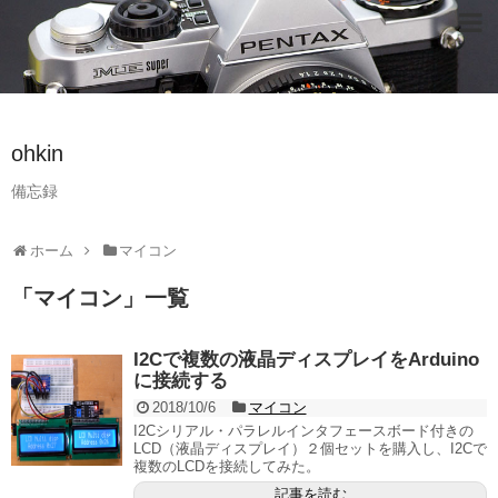
ohkin
備忘録
ホーム
マイコン
「
マイコン
」
一覧
I2Cで複数の液晶ディスプレイをArduino
に接続する
2018/10/6
マイコン
I2Cシリアル・パラレルインタフェースボード付きの
LCD（液晶ディスプレイ）２個セットを購入し、I2Cで
複数のLCDを接続してみた。
記事を読む