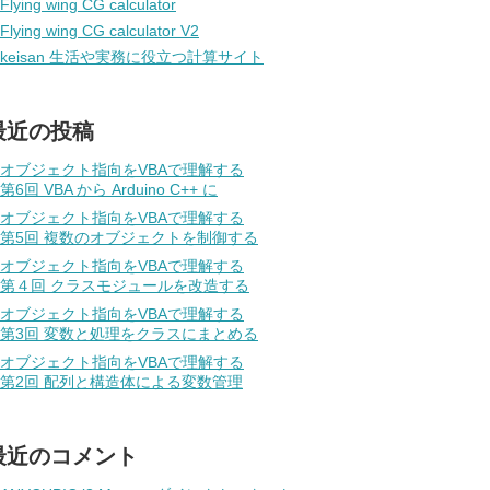
Flying wing CG calculator
Flying wing CG calculator V2
keisan 生活や実務に役立つ計算サイト
最近の投稿
オブジェクト指向をVBAで理解する
第6回 VBA から Arduino C++ に
オブジェクト指向をVBAで理解する
第5回 複数のオブジェクトを制御する
オブジェクト指向をVBAで理解する
第４回 クラスモジュールを改造する
オブジェクト指向をVBAで理解する
第3回 変数と処理をクラスにまとめる
オブジェクト指向をVBAで理解する
第2回 配列と構造体による変数管理
最近のコメント