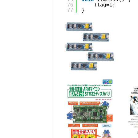
76
flag=1;
77
}