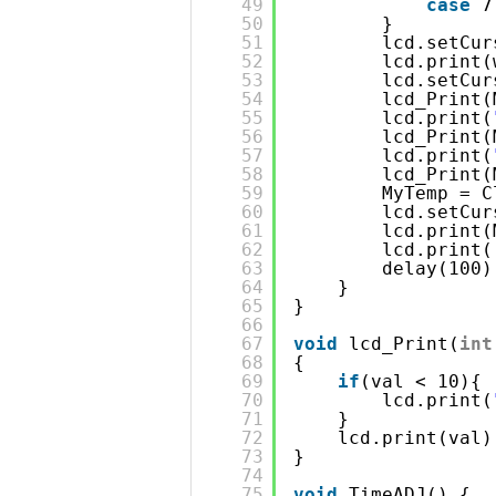
49
case
7
50
}
51
lcd.setCur
52
lcd.print(
53
lcd.setCur
54
lcd_Print(
55
lcd.print(
56
lcd_Print(
57
lcd.print(
58
lcd_Print(
59
MyTemp = C
60
lcd.setCur
61
lcd.print(
62
lcd.print(
63
delay(100)
64
}
65
}
66
67
void
lcd_Print(
int
68
{
69
if
(val < 10){
70
lcd.print(
71
}
72
lcd.print(val)
73
}
74
75
void
TimeADJ() {