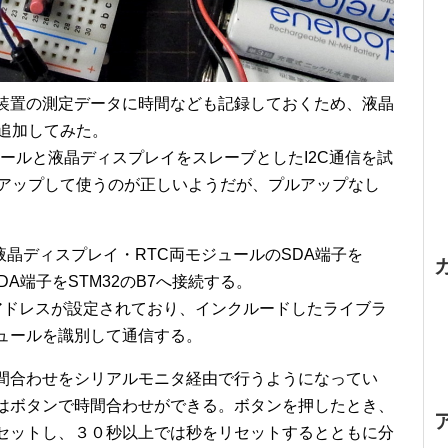
装置の測定データに時間なども記録しておくため、液晶
も追加してみた。
ジュールと液晶ディスプレイをスレーブとしたI2C通信を試
ルアップして使うのが正しいようだが、プルアップなし
、液晶ディスプレイ・RTC両モジュールのSDA端子を
DA端子をSTM32のB7へ接続する。
のアドレスが設定されており、インクルードしたライブラ
ュールを識別して通信する。
間合わせをシリアルモニタ経由で行うようになってい
はボタンで時間合わせができる。ボタンを押したとき、
セットし、３０秒以上では秒をリセットするとともに分