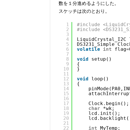
数を１分進めるようにした。
スケッチは次のとおり。
1
#include <LiquidCr
2
#include <DS3231_S
3
4
LiquidCrystal_I2C 
5
DS3231_Simple Cloc
6
volatile
int
flag=
7
8
void
setup()
9
{
10
}
11
12
void
loop()
13
{
14
pinMode(PA0,IN
15
attachInterrup
16
17
Clock.begin();
18
char
*wk;     
19
lcd.init();   
20
lcd.backlight(
21
22
int
MyTemp;