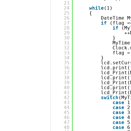
23
24
while
(1)
25
{
26
DateTime M
27
if
(flag =
28
if
(My
29
++
30
}
31
MyTime
32
Clock.
33
flag =
34
}
35
lcd.setCur
36
lcd.print(
37
lcd_Print(
38
lcd.print(
39
lcd_Print(
40
lcd.print(
41
lcd_Print(
42
switch
(MyT
43
case
1
44
case
2
45
case
3
46
case
4
47
case
5
48
case
6