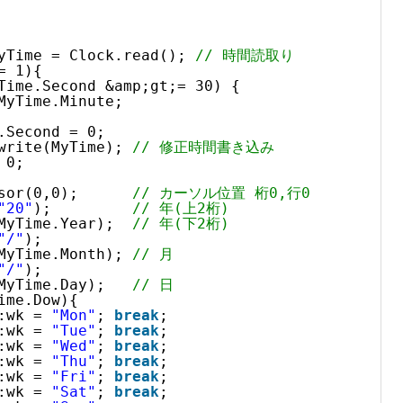
yTime = Clock.read(); 
// 時間読取り
= 1){
Time.Second &amp;gt;= 30) {
MyTime.Minute;
.Second = 0;
write(MyTime); 
// 修正時間書き込み
 0;
sor(0,0);      
// カーソル位置 桁0,行0
"20"
);         
// 年(上2桁)
MyTime.Year);  
// 年(下2桁)
"/"
);
MyTime.Month); 
// 月
"/"
);
MyTime.Day);   
// 日
ime.Dow){
:wk = 
"Mon"
; 
break
;
:wk = 
"Tue"
; 
break
;
:wk = 
"Wed"
; 
break
;
:wk = 
"Thu"
; 
break
;
:wk = 
"Fri"
; 
break
;
:wk = 
"Sat"
; 
break
;