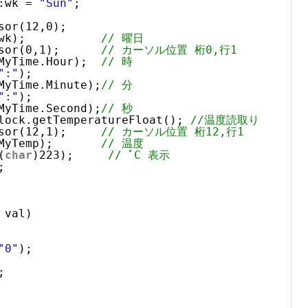
:wk = 
"Sun"
;
sor(12,0);
wk);           
// 曜日
sor(0,1);      
// カーソル位置 桁0,行1
MyTime.Hour);  
// 時
":"
);
MyTime.Minute);
// 分
":"
);
MyTime.Second);
// 秒
lock.getTemperatureFloat(); 
//温度読取り
sor(12,1);     
// カーソル位置 桁12,行1
MyTemp);       
// 温度
(
char
)223);     
// ﾟC 表示
;
val)
"0"
);
;