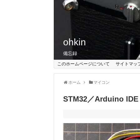
ohkin
備忘録
このホームページについて
サイトマッ
ホーム
マイコン
STM32／Arduino 