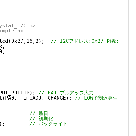
ystal_I2C.h>
imple.h>
lcd(0x27,16,2);  
// I2Cアドレス:0x27 桁数:16 行
k;
0;
PUT_PULLUP); 
// PA1 プルアップ入力
t(PA0, TimeADJ, CHANGE); 
// LOWで割込発生
          
// 曜日
          
// 初期化
);        
// バックライト