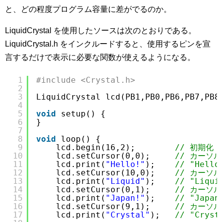
と、どの程度プログラム容量に差がでるのか。
LiquidCrystal を使用したソースは次のとおりである。
LiquidCrystal.h をインクルードすると、使用するピンを宣
言するだけで表示に必要な関数が使えるようになる。
1
#include <Crystal.h>
2
3
LiquidCrystal lcd(PB1,PB0,PB6,PB7,PB8
4
5
void
setup() {
6
}
7
8
void
loop() {
9
lcd.begin(16,2);        
// 初期化
10
lcd.setCursor(0,0);     
// カーソル
11
lcd.print(
"Hello!"
);    
// "Hell
12
lcd.setCursor(10,0);    
// カーソル
13
lcd.print(
"Liquid"
);    
// "Liqu
14
lcd.setCursor(0,1);     
// カーソル
15
lcd.print(
"Japan!"
);    
// "Japa
16
lcd.setCursor(9,1);     
// カーソル
17
lcd.print(
"Crystal"
);   
// "Crys