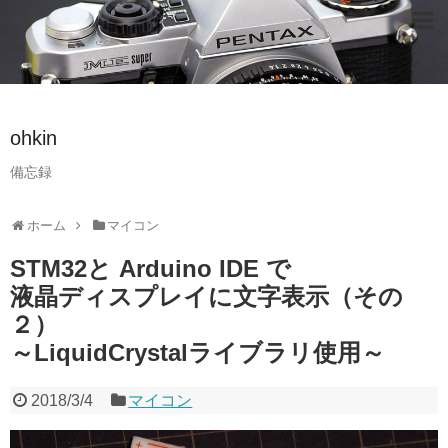
ohkin
備忘録
ホーム
マイコン
STM32と Arduino IDE で
液晶ディスプレイに文字表示（その
２）
～LiquidCrystalライブラリ使用～
2018/3/4
マイコン