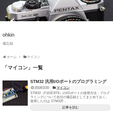
ohkin
備忘録
ホーム
マイコン
「
マイコン
」
一覧
STM32 汎用I/Oポートのプログラミング
2018/2/20
マイコン
STM32（F103C8T6）のI/Oポートの使用方法・プログ
ラミングについて自分の備忘録としてまとめておく。
使用したのは STM32F...
記事を読む