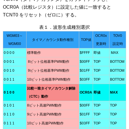
OCR0A（比較レジスタ）に設定した値に一致すると
TCNT0 をリセット（ゼロに）する。
表１．波形生成種別選択
WGM03～
OCR0x
TOV0
タイマ／カウンタ動作種別
TOP値
WGM00
更新時
設定時
0 0 0 0
標準動作
$FFFF
即値
MAX
0 0 0 1
8ビット位相基準PWM動作
$00FF
TOP
BOTTOM
0 0 1 0
9ビット位相基準PWM動作
$01FF
TOP
BOTTOM
0 0 1 1
10ビット位相基準PWM動作
$03FF
TOP
BOTTOM
比較一致タイマ／カウンタ解除
0 1 0 0
OCR0A
即値
MAX
（CTC）動作
0 1 0 1
8ビット高速PWM動作
$00FF
TOP
TOP
0 1 1 0
9ビット高速PWM動作
$01FF
TOP
TOP
0 1 1 1
10ビット高速PWM動作
$03FF
TOP
TOP