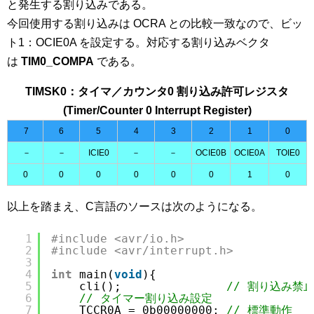
と発生する割り込みである。
今回使用する割り込みは OCRA との比較一致なので、ビッ
ト1：OCIE0A を設定する。対応する割り込みベクタ
は
TIM0_COMPA
である。
TIMSK0：タイマ／カウンタ0 割り込み許可レジスタ
(Timer/Counter 0 Interrupt Register)
7
6
5
4
3
2
1
0
－
－
ICIE0
－
－
OCIE0B
OCIE0A
TOIE0
0
0
0
0
0
0
1
0
以上を踏まえ、C言語のソースは次のようになる。
1
#include <avr/io.h>
2
#include <avr/interrupt.h>
3
4
int
main(
void
){
5
cli();               
// 割り込み禁
6
// タイマー割り込み設定
7
TCCR0A = 0b00000000; 
// 標準動作