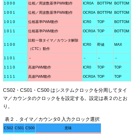
1 0 0 0
位相／周波数基準PWM動作
ICR0A
BOTTPM
BOTTOM
1 0 0 1
位相／周波数基準PWM動作
OCR0A
BOTTPM
BOTTOM
1 0 1 0
位相基準PWM動作
ICR0
TOP
BOTTOM
1 0 1 1
位相基準PWM動作
OCR0A
TOP
BOTTOM
比較一致タイマ／カウンタ解除
1 1 0 0
ICR0
即値
MAX
（CTC）動作
1 1 0 1
－
－
－
－
1 1 1 0
高速PWM動作
ICR0
TOP
TOP
1 1 1 1
高速PWM動作
OCR0A
TOP
TOP
CS02・CS01・CS00 はシステムクロックを分周してタイ
マ／カウンタのクロックをを設定する。設定は表２のとお
り。
表２．タイマ／カウンタ0 入力クロック選択
CS02
CS01
CS00
意味