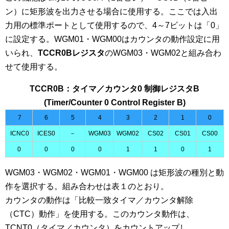
ン）に矩形波を出力させる場合に使用する。ここでは入出
力用の標準ポートとして使用するので、4～7ビットは「0」
に設定する。WGM01・WGM00はカウンタの動作設定に用
いられ、
TCCR0Bレジスタ
のWGM03・WGM02と組み合わ
せて使用する。
TCCR0B：タイマ／カウンタ0 制御レジスタB
(Timer/Counter 0 Control Register B)
7
6
5
4
3
2
1
0
ICNC0
ICES0
－
WGM03
WGM02
CS02
CS01
CS00
0
0
0
0
1
1
0
1
WGM03・WGM02・WGM01・WGM00 は矩形波の種別と動
作を選択する。組み合わせは表１のとおり。
カウンタの動作は「比較一致タイマ／カウンタ解除
（CTC）動作」を使用する。このカウンタ動作は、
TCNT0（タイマ／カウンタ）をカウントアップし、