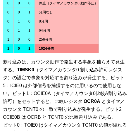
0
0
0
停止（タイマ／カウンタ0 動作停止）
0
0
1
分周なし
0
1
0
8分周
0
1
1
64分周
1
0
0
256分周
1
0
1
1024分周
割り込みは、カウンタ動作で発生する事象を捕らえて発生
する。
TIMSK0
（タイマ／カウンタ0 割り込み許可レジス
タ）の設定で事象を対応する割り込みが発生する。ビット
5：ICIE0 は外部信号を捕獲するのに用いるので使用しな
い。ビット1：OCIE0A（タイマ／カウンタ0比較A割り込み
許可）をセットすると、比較レジスタ
OCR0A
とタイマ／
カウンタ TCNT0 の一致で割り込みが発生する。ビット2：
OCIE0B は OCRB と TCNT0 の比較割り込みである。
ビット0：TOIE0 はタイマ／カウンタ TCNT0 の値が溢れる