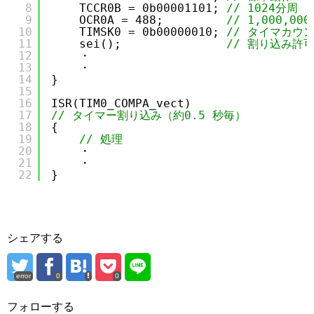
8
TCCR0B = 0b00001101; 
// 1024分周
9
OCR0A = 488;         
// 1,000,00
10
TIMSK0 = 0b00000010; 
// タイマカウ
11
sei();               
// 割り込み許
12
・
13
・
14
}
15
16
ISR(TIM0_COMPA_vect)
17
// タイマー割り込み（約0.5 秒毎）
18
{
19
// 処理
20
・
21
・
22
}
シェアする
error
0
0
フォローする