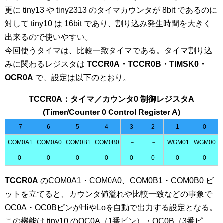
更に tiny13 や tiny2313 のタイマカウンタが 8bit であるのに
対して tiny10 は 16bit であり、割り込み発生時間を大きく
出来るので使いやすい。
今回使うタイマは、比較一致タイマである。タイマ割り込
みに関わるレジスタは
TCCR0A・TCCR0B・TIMSK0・
OCR0A
で、設定は以下のとおり。
TCCR0A：タイマ／カウンタ0 制御レジスタA
(Timer/Counter 0 Control Register A)
7
6
5
4
3
2
1
0
COM0A1
COM0A0
COM0B1
COM0B0
－
－
WGM01
WGM00
0
0
0
0
0
0
0
0
TCCR0A
のCOM0A1・COM0A0、COM0B1・COM0B0 ビ
ットを立てると、カウンタ値溢れや比較一致などの事象で
OC0A・OC0BピンがHiやLoを自動で出力する設定となる。
この機能は tiny10 のOC0A（1番ピン）・OC0B（3番ピ