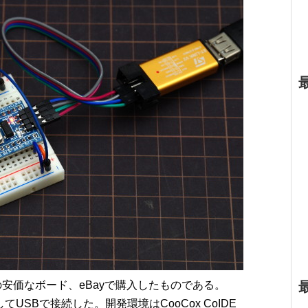
T6 の安価なボード、eBayで購入したものである。
由してUSBで接続した。開発環境はCooCox CoIDE