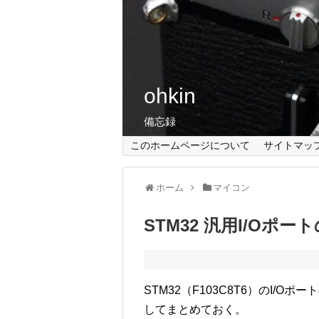
ohkin
備忘録
このホームページについて
サイトマッ
ホーム
マイコン
STM32 汎用I/Oポ
STM32（F103C8T6）のI
してまとめておく。