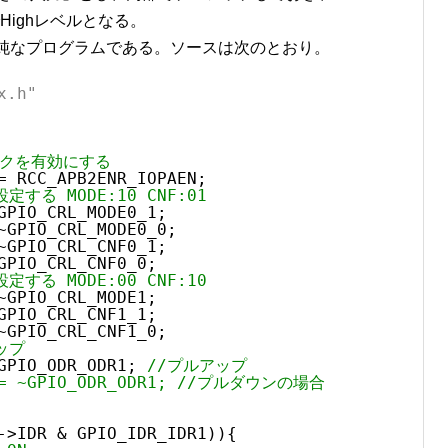
Highレベルとなる。
単純なプログラムである。ソースは次のとおり。
x.h"
ックを有効にする
= RCC_APB2ENR_IOPAEN;
定する MODE:10 CNF:01
GPIO_CRL_MODE0_1;
~GPIO_CRL_MODE0_0;
~GPIO_CRL_CNF0_1;
GPIO_CRL_CNF0_0;
定する MODE:00 CNF:10
~GPIO_CRL_MODE1;
GPIO_CRL_CNF1_1;
~GPIO_CRL_CNF1_0;
ップ
GPIO_ODR_ODR1; 
//プルアップ
 &= ~GPIO_ODR_ODR1; //プルダウンの場合
->IDR & GPIO_IDR_IDR1)){