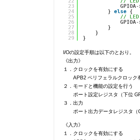
22
// LED
23
GPIOA-
24
} 
else
{
25
// LED
26
GPIOA-
27
}
28
}
29
}
I/Oの設定手順は以下のとおり。
《出力》
１．クロックを有効にする
APB2 ペリフェラルクロック有効
２．モードと機能の設定を行う
ポート設定レジスタ（下位 GPIOx_
３．出力
ポート出力データレジスタ（GPIO
《入力》
１．クロックを有効にする