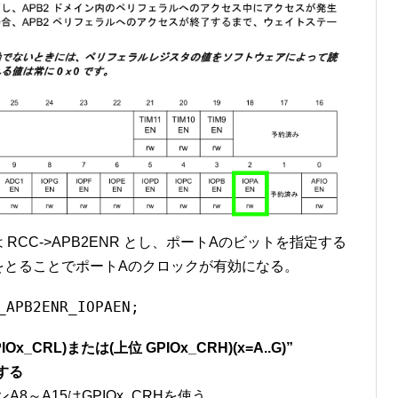
は RCC->APB2ENR とし、ポートAのビットを指定する
 とORをとることでポートAのクロックが有効になる。
_APB2ENR_IOPAEN;
CRL)または(上位 GPIOx_CRH)(x=A..G)”
する
ンA8～A15はGPIOx_CRHを使う。