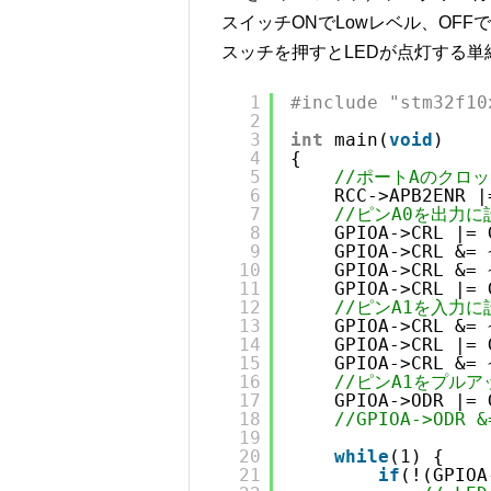
スイッチONでLowレベル、OFFで
スッチを押すとLEDが点灯する
1
#include "stm32f10
2
3
int
main(
void
)
4
{
5
//ポートAのクロ
6
RCC->APB2ENR |
7
//ピンA0を出力に設
8
GPIOA->CRL |= 
9
GPIOA->CRL &= 
10
GPIOA->CRL &= 
11
GPIOA->CRL |= 
12
//ピンA1を入力に設
13
GPIOA->CRL &= 
14
GPIOA->CRL |= 
15
GPIOA->CRL &= 
16
//ピンA1をプルア
17
GPIOA->ODR |= 
18
//GPIOA->ODR
19
20
while
(1) {
21
if
(!(GPIOA