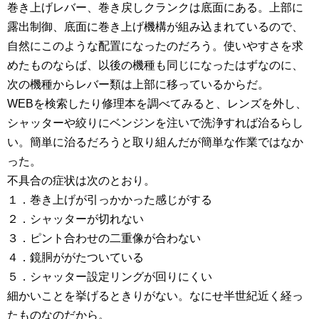
巻き上げレバー、巻き戻しクランクは底面にある。上部に
露出制御、底面に巻き上げ機構が組み込まれているので、
自然にこのような配置になったのだろう。使いやすさを求
めたものならば、以後の機種も同じになったはずなのに、
次の機種からレバー類は上部に移っているからだ。
WEBを検索したり修理本を調べてみると、レンズを外し、
シャッターや絞りにベンジンを注いで洗浄すれば治るらし
い。簡単に治るだろうと取り組んだが簡単な作業ではなか
った。
不具合の症状は次のとおり。
１．巻き上げが引っかかった感じがする
２．シャッターが切れない
３．ピント合わせの二重像が合わない
４．鏡胴ががたついている
５．シャッター設定リングが回りにくい
細かいことを挙げるときりがない。なにせ半世紀近く経っ
たものなのだから。