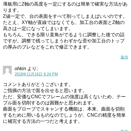
薄板用にZ軸の高度を一定にするのは簡単で確実な方法があ
ります。
Z値一定で、台の表面をすべて削ってしまえばいいのです。
たとえ、XY軸が直線ではなくても、加工台の表面とZ軸の
高さは一定になってしまいます。
もちろん、できる限り直角がでるように調整した後での話
ですが。調整で残ってしまうわずかな歪や加工台のトップ
の厚みのブレなどをこれで修正できます。
返信
ohkin
より:
2018年11月16日 9:24 PM
コメントありがとうございます。
ご指摘の方法で面を出せると思います。
ただ、安価なCNCでフレームの強度は高くないため、テー
ブル面を切削するのは困難かと思われます。
曲面をプローブでスキャンする機能は、本来、曲面を切削
するために用いるものなのでしょうが、CNCの精度を簡単
に補完する方法の一つだと考えます。