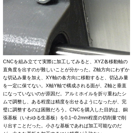
CNCを組み立てて実際に加工してみると、XYZ各移動軸の
直角度を出すのが難しいことが分かった。Z軸方向にわずか
な切込み量を加え、XY軸の各方向に移動すると、切込み量
を一定に保てない。X軸Y軸で構成される面が、Z軸と垂直
になっていないのが原因だ。アルミホイルを折り重ねたシ
ムで調整し、ある程度は精度を出せるようになったが、完
璧に調整するのは困難だろう。CNCを購入した目的は、銅
張基板（いわゆる生基板）を0.1~0.2mm程度の切削量で削
り出すことだった。小さな基板であれば加工可能なのだ