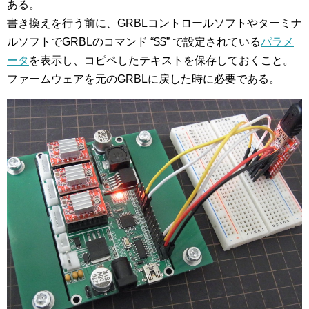
ある。
書き換えを行う前に、GRBLコントロールソフトやターミナ
ルソフトでGRBLのコマンド “$$” で設定されている
パラメ
ータ
を表示し、コピペしたテキストを保存しておくこと。
ファームウェアを元のGRBLに戻した時に必要である。