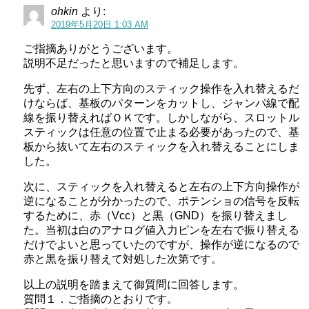
ohkin
より:
2019年5月20日 1:03 AM
ご指摘ありがとうございます。
説明不足だったと思いますので補足します。
先ず、左右の上下方向のスティック操作を入れ替えるだ
けならば、基板のパターンをカットし、ジャンパ線で配
線を振り替えればＯＫです。しかしながら、スロットル
スティックは任意の位置で止まる必要があったので、基
板から抜いて左右のスティックを入れ替えることにしま
した。
次に、スティックを入れ替えると左右の上下方向操作が
逆になることが分かったので、ポテンショの信号を反転
するために、赤（Vcc）と黒（GND）を振り替えまし
た。当初は白のアナログ値入力ピンを左右で振り替える
だけでよいと思っていたのですが、操作が逆になるので
赤と黒を振り替えて対処した次第です。
以上の説明を踏まえて御質問に回答します。
質問１．ご指摘のとおりです。