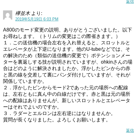
返信
欅並木
より:
2019年5月19日 6:03 PM
A800のモード変更の説明、ありがとうございました。以下
お尋ねします。（トリムの変更はこの際省きます。）
１．この送信機の場合左右を入れ替えると、スロットルと
エレベータが上下逆になります。他のU-tubeなどでは、そ
の解決のため（類似の送信機の変更で）ポテンションメー
ターを裏返しする技が説明されていますが、ohkinさんの場
合はどのように解決されましたか。浮かしたピンからの赤
と黒の線を交差して裏にパンダ付けしていますが、それが
関係していますか。
２．浮かしたピンからモード2であった元の場所への配線
は、左右ともに真ん中の白線だけです。赤と黒は元の場所
への配線はありませんが、新しいスロットルとエレベータ
ーはそれでよいのですか。
３．ラダーとエルロンは左右逆にはなりませんか。
質問が長くなりました。よろしくお願いします。
返信