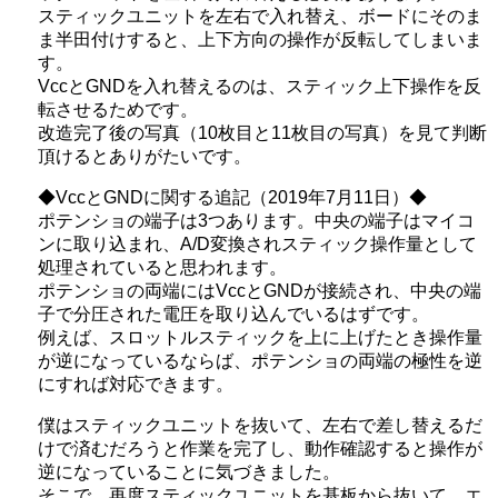
スティックユニットを左右で入れ替え、ボードにそのま
ま半田付けすると、上下方向の操作が反転してしまいま
す。
VccとGNDを入れ替えるのは、スティック上下操作を反
転させるためです。
改造完了後の写真（10枚目と11枚目の写真）を見て判断
頂けるとありがたいです。
◆VccとGNDに関する追記（2019年7月11日）◆
ポテンショの端子は3つあります。中央の端子はマイコ
ンに取り込まれ、A/D変換されスティック操作量として
処理されていると思われます。
ポテンショの両端にはVccとGNDが接続され、中央の端
子で分圧された電圧を取り込んでいるはずです。
例えば、スロットルスティックを上に上げたとき操作量
が逆になっているならば、ポテンショの両端の極性を逆
にすれば対応できます。
僕はスティックユニットを抜いて、左右で差し替えるだ
けで済むだろうと作業を完了し、動作確認すると操作が
逆になっていることに気づきました。
そこで、再度スティックユニットを基板から抜いて、エ