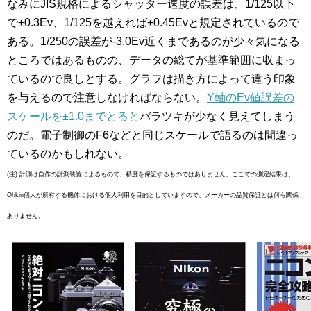
なみにJIS規格によるシャッター速度の誤差は、1/125以下
で±0.3Ev、1/125を越えれば±0.45Evと規定されているので
ある。1/250の誤差が-3.0Ev近くまであるのが少々気になる
ところではあるものの、データの総てが基準範囲に収まっ
ているので良しとする。グラフは描き方によって違う印象
を与えるので注意しなければならない。
Y軸のEv値誤差の
スケールを±1.0までとると
バラツキが少なく見えてしまう
のだ。電子制御のF6などと同じスケールで語るのは間違っ
ているのかもしれない。
(注) 計測は自作の計測装置によるもので、精度を保証するものではありません。ここでの測定結果は、
Ohkin個人が所有する機体における個人利用を目的としていますので、メーカーの品質保証とは何ら関係
ありません。