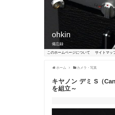
ohkin
備忘録
このホームページについて
サイトマッ
ホーム
カメラ・写真
キヤノン デミ S（Ca
を組立～