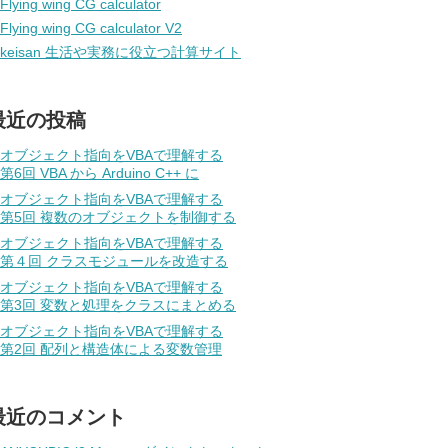
Flying wing CG calculator
Flying wing CG calculator V2
keisan 生活や実務に役立つ計算サイト
最近の投稿
オブジェクト指向をVBAで理解する
第6回 VBA から Arduino C++ に
オブジェクト指向をVBAで理解する
第5回 複数のオブジェクトを制御する
オブジェクト指向をVBAで理解する
第４回 クラスモジュールを改造する
オブジェクト指向をVBAで理解する
第3回 変数と処理をクラスにまとめる
オブジェクト指向をVBAで理解する
第2回 配列と構造体による変数管理
最近のコメント