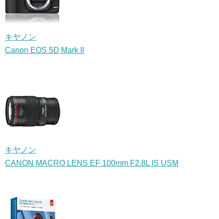
キヤノン
Canon EOS 5D Mark II
キヤノン
CANON MACRO LENS EF 100mm F2.8L IS USM