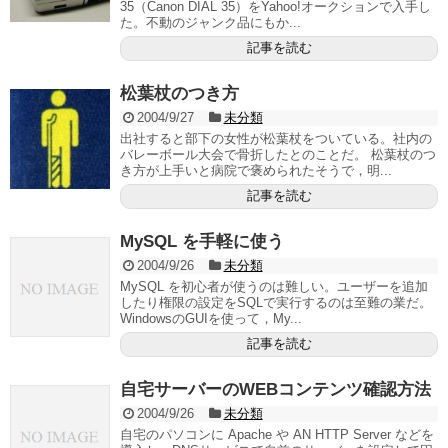
35（Canon DIAL 35）をYahoo!オークションで入手し
た。不動のジャンク品にもか...
記事を読む
松葉杖のつき方
2004/9/27
未分類
出社すると部下の女性が松葉杖をついている。社内の
バレーボール大会で骨折したとのことだ。 松葉杖のつ
き方が上手いと病院で褒められたそうで，明...
記事を読む
MySQL を手軽に使う
2004/9/26
未分類
MySQL を初心者が使うのは難しい。ユーザーを追加
したり権限の設定をSQLで実行するのは至難の業だ。
WindowsのGUIを使って，My...
記事を読む
自宅サーバーのWEBコンテンツ確認方法
2004/9/26
未分類
自宅のパソコンに Apache や AN HTTP Server などを