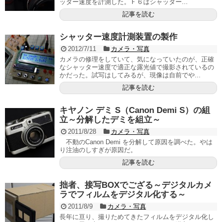
ッター速度を計測した。Ｆ６はシャッター...
記事を読む
シャッター速度計測装置の製作
2012/7/11
カメラ・写真
カメラの修理をしていて、気になっていたのが、正確
なシャッター速度で適正な露光値で撮影されているの
かだった。試写はしてみるが、現像は自前でや...
記事を読む
キヤノン デミ S（Canon Demi S）の組
立～分解したデミを組立～
2011/8/28
カメラ・写真
不動のCanon Demi を分解して原因を調べた。やは
り注油のしすぎが原因だ。
記事を読む
拙者、接写BOXでござる～デジタルカメ
ラでフィルムをデジタル化する～
2011/8/9
カメラ・写真
長年に亘り、撮りためてきたフィルムをデジタル化し