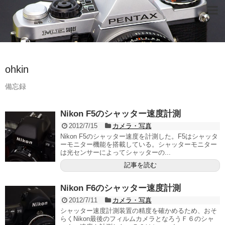
ohkin
備忘録
Nikon F5のシャッター速度計測
2012/7/15
カメラ・写真
Nikon F5のシャッター速度を計測した。F5はシャッタ
ーモニター機能を搭載している。シャッターモニター
は光センサーによってシャッターの...
記事を読む
Nikon F6のシャッター速度計測
2012/7/11
カメラ・写真
シャッター速度計測装置の精度を確かめるため、おそ
らくNikon最後のフィルムカメラとなろうＦ６のシャ