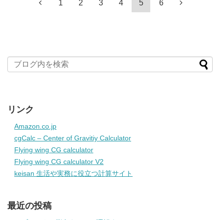
1
2
3
4
5
6
リンク
Amazon.co.jp
cgCalc – Center of Gravitiy Calculator
Flying wing CG calculator
Flying wing CG calculator V2
keisan 生活や実務に役立つ計算サイト
最近の投稿