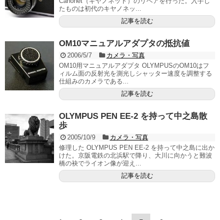
Canonet（キヤノネット）のリペアを行った。入手し
たものは初代のキヤノネッ...
記事を読む
OM10マニュアルアダプタの抵抗値
2006/5/7
カメラ・写真
OM10用マニュアルアダプタ OLYMPUSのOM10はフ
ィルム面の反射光を測光しシャッター速度を調整する
仕組みのカメラである...
記事を読む
OLYMPUS PEN EE-2 を持って中之島散
歩
2005/10/9
カメラ・写真
修理した OLYMPUS PEN EE-2 を持って中之島に出か
けた。京阪電鉄の北浜駅で降り、大川に向かうと難波
橋の袂でライオン像が迎え...
記事を読む