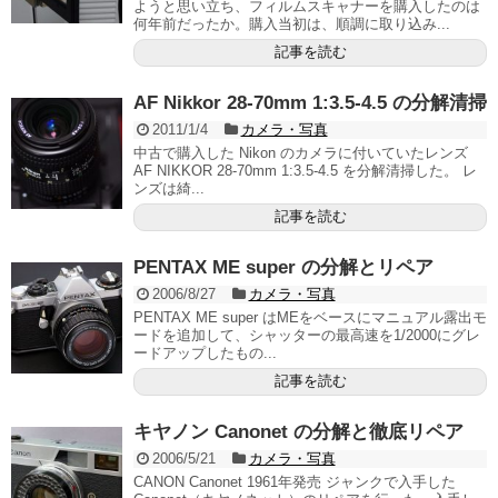
ようと思い立ち、フィルムスキャナーを購入したのは
何年前だったか。購入当初は、順調に取り込み...
記事を読む
AF Nikkor 28-70mm 1:3.5-4.5 の分解清掃
2011/1/4
カメラ・写真
中古で購入した Nikon のカメラに付いていたレンズ
AF NIKKOR 28-70mm 1:3.5-4.5 を分解清掃した。 レ
ンズは綺...
記事を読む
PENTAX ME super の分解とリペア
2006/8/27
カメラ・写真
PENTAX ME super はMEをベースにマニュアル露出モ
ードを追加して、シャッターの最高速を1/2000にグレ
ードアップしたもの...
記事を読む
キヤノン Canonet の分解と徹底リペア
2006/5/21
カメラ・写真
CANON Canonet 1961年発売 ジャンクで入手した