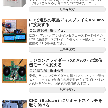
８万円ほどかかると言われたのでやめた。バッテ...
記事を読む
I2Cで複数の液晶ディスプレイをArduino
に接続する
2018/10/6
マイコン
I2Cシリアル・パラレルインタフェースボード付きの
LCD（液晶ディスプレイ）２個セットを購入し、I2Cで
複数のLCDを接続してみた。
記事を読む
ラジコングライダー（XK A800）の送信
機モードを変える
2018/9/26
未分類
安価なラジコングライダーを購入した。ネットで調べ
ると、ジャイロで制御され安定性が良く飛ばしやすい
との評判だった。 国内の販売価格の半額...
記事を読む
CNC（Estlcam）にリミットスイッチを
取り付ける