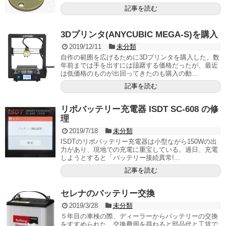
記事を読む
3Dプリンタ(ANYCUBIC MEGA-S)を購入
2019/12/11
未分類
自作の範囲を広げるために3Dプリンタを購入した。数
年前までは手を出すには躊躇する価格だったが、最近
は低価格のものが出回ってきたのも購入の動...
記事を読む
リポバッテリー充電器 ISDT SC-608 の修
理
2019/7/18
未分類
ISDTのリポバッテリー充電器は小型ながら150Wの出
力があり、現地での充電に重宝している。過日、充電
しようとすると「バッテリー接続異常!...
記事を読む
セレナのバッテリー交換
2019/3/28
未分類
５年目の車検の際、ディーラーからバッテリーの交換
をすすめられた。交換費用を尋ねると部品代と工賃で