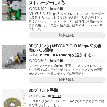
ストルーダーにする
2021/4/22
未分類
ANYCUBIC i3 Mega-S をダイレクトエクストルーダー
に改造するために必要な部品の設計、改造の基本的な
考え方を示す。エクストルーダーは既存の部品をその
まま流用した。改造部品の設計は3D-CAD Fusion360
で行った。
記事を読む
3Dプリンタ(ANYCUBIC i3 Mega-S)の自
動レベル調整
～BLTouch (3D-Touch)を追加する～
2020/6/12
未分類
ファームウェアをMarlinに変更し、メッシュレベリン
グで印刷の成功率があがった。ベッドとノズルの隙間
が大きいと、一層目がベッドに密着せず...
記事を読む
3Dプリント手順
2020/5/4
未分類
3Dプリンタ(ANYCUBIC MEGA-S)で出力するまでの簡
単な手順を記しておく。