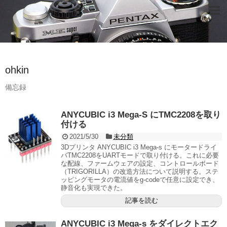
ohkin
備忘録
ANYCUBIC i3 Mega-S にTMC2208を取り
付ける
2021/5/30
未分類
3Dプリンタ ANYCUBIC i3 Mega-s にモータードライ
バTMC2208をUARTモードで取り付ける。これに必要
な配線、ファームウェアの設定、コントロールボード
（​TRIGORILLA）の改造方法について説明する。ステ
ッピングモータの電流値をg-codeで任意に設定でき、
静音化も実現できた。
記事を読む
ANYCUBIC i3 Mega-s をダイレクトエク